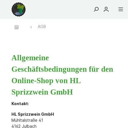
AGB
Bekleidung
Malspiel
Fanartikel
Etiketten
Logos
Osterei
Allgemeine
Geschäftsbedingungen für den
Online-Shop von HL
Sprizzwein GmbH
Kontakt:
HL Sprizzwein GmbH
Mühltalstraße 41
4162 Julbach